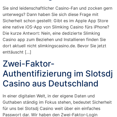
Sie sind leidenschaftlicher Casino-Fan und zocken gern
unterwegs? Dann haben Sie sich diese Frage mit
Sicherheit schon gestellt: Gibt es im Apple App Store
eine native iOS-App von Slimking Casino fürs iPhone?
Die kurze Antwort: Nein, eine dedizierte Slimking
Casino app zum Beziehen und Installieren finden Sie
dort aktuell nicht slimkingscasino.de. Bevor Sie jetzt
enttäuscht […]
Zwei-Faktor-
Authentifizierung im Slotsdj
Casino aus Deutschland
In einer digitalen Welt, in der eigene Daten und
Guthaben ständig im Fokus stehen, bedeutet Sicherheit
für uns bei Slotsdj Casino weit über ein einfaches
Passwort dar. Wir haben den Zwei-Faktor-Login