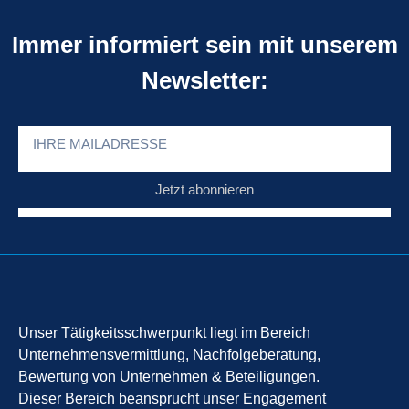
Immer informiert sein mit unserem
Newsletter:
Jetzt abonnieren
Unser Tätigkeitsschwerpunkt liegt im Bereich
Unternehmensvermittlung, Nachfolgeberatung,
Bewertung von Unternehmen & Beteiligungen.
Dieser Bereich beansprucht unser Engagement