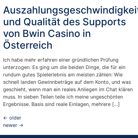
Auszahlungsgeschwindigkei
und Qualität des Supports
von Bwin Casino in
Österreich
Ich habe mehr erfahren einer gründlichen Prüfung
unterzogen. Es ging um die beiden Dinge, die für ein
rundum gutes Spielerlebnis am meisten zählen: Wie
schnell landen Gewinnbeträge auf dem Konto, und was
geschieht, wenn man ein reales Anliegen im Chat klären
muss. In sieben Teilen teile ich meine ungeschönten
Ergebnisse. Basis sind reale Einlagen, mehrere […]
←
older
newer
→