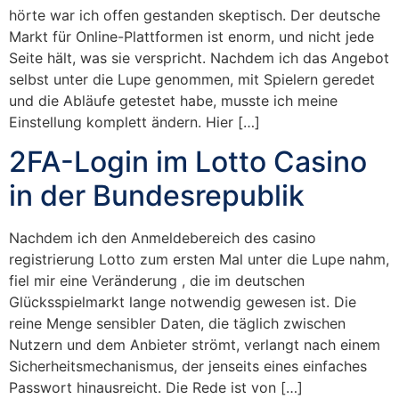
hörte war ich offen gestanden skeptisch. Der deutsche
Markt für Online-Plattformen ist enorm, und nicht jede
Seite hält, was sie verspricht. Nachdem ich das Angebot
selbst unter die Lupe genommen, mit Spielern geredet
und die Abläufe getestet habe, musste ich meine
Einstellung komplett ändern. Hier […]
2FA-Login im Lotto Casino
in der Bundesrepublik
Nachdem ich den Anmeldebereich des casino
registrierung Lotto zum ersten Mal unter die Lupe nahm,
fiel mir eine Veränderung , die im deutschen
Glücksspielmarkt lange notwendig gewesen ist. Die
reine Menge sensibler Daten, die täglich zwischen
Nutzern und dem Anbieter strömt, verlangt nach einem
Sicherheitsmechanismus, der jenseits eines einfaches
Passwort hinausreicht. Die Rede ist von […]