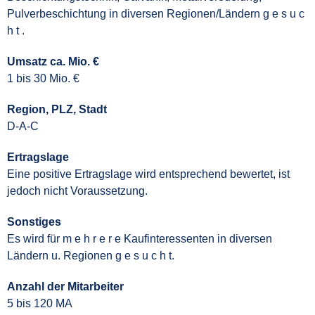
Pulverbeschichtung in diversen Regionen/Ländern g e s u c
h t .
Umsatz ca. Mio. €
1 bis 30 Mio. €
Region, PLZ, Stadt
D-A-C
Ertragslage
Eine positive Ertragslage wird entsprechend bewertet, ist
jedoch nicht Voraussetzung.
Sonstiges
Es wird für m e h r e r e Kaufinteressenten in diversen
Ländern u. Regionen g e s u c h t.
Anzahl der Mitarbeiter
5 bis 120 MA