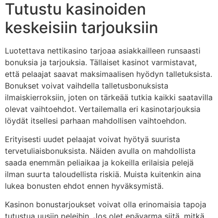
Tutustu kasinoiden
keskeisiin tarjouksiin
Luotettava nettikasino tarjoaa asiakkailleen runsaasti
bonuksia ja tarjouksia. Tällaiset kasinot varmistavat,
että pelaajat saavat maksimaalisen hyödyn talletuksista.
Bonukset voivat vaihdella talletusbonuksista
ilmaiskierroksiin, joten on tärkeää tutkia kaikki saatavilla
olevat vaihtoehdot. Vertailemalla eri kasinotarjouksia
löydät itsellesi parhaan mahdollisen vaihtoehdon.
Erityisesti uudet pelaajat voivat hyötyä suurista
tervetuliaisbonuksista. Näiden avulla on mahdollista
saada enemmän peliaikaa ja kokeilla erilaisia pelejä
ilman suurta taloudellista riskiä. Muista kuitenkin aina
lukea bonusten ehdot ennen hyväksymistä.
Kasinon bonustarjoukset voivat olla erinomaisia tapoja
tutustua uusiin peleihin. Jos olet epävarma siitä, mitkä