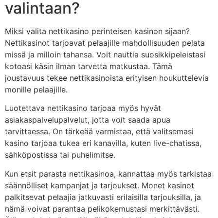
valintaan?
Miksi valita nettikasino perinteisen kasinon sijaan?
Nettikasinot tarjoavat pelaajille mahdollisuuden pelata
missä ja milloin tahansa. Voit nauttia suosikkipeleistasi
kotoasi käsin ilman tarvetta matkustaa. Tämä
joustavuus tekee nettikasinoista erityisen houkuttelevia
monille pelaajille.
Luotettava nettikasino tarjoaa myös hyvät
asiakaspalvelupalvelut, jotta voit saada apua
tarvittaessa. On tärkeää varmistaa, että valitsemasi
kasino tarjoaa tukea eri kanavilla, kuten live-chatissa,
sähköpostissa tai puhelimitse.
Kun etsit parasta nettikasinoa, kannattaa myös tarkistaa
säännölliset kampanjat ja tarjoukset. Monet kasinot
palkitsevat pelaajia jatkuvasti erilaisilla tarjouksilla, ja
nämä voivat parantaa pelikokemustasi merkittävästi.