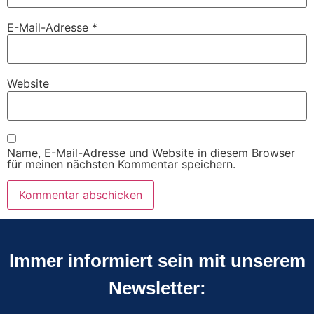
E-Mail-Adresse
*
Website
Name, E-Mail-Adresse und Website in diesem Browser
für meinen nächsten Kommentar speichern.
Immer informiert sein mit unserem
Newsletter: