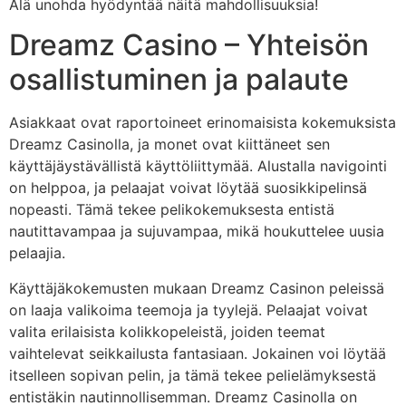
Älä unohda hyödyntää näitä mahdollisuuksia!
Dreamz Casino – Yhteisön
osallistuminen ja palaute
Asiakkaat ovat raportoineet erinomaisista kokemuksista
Dreamz Casinolla, ja monet ovat kiittäneet sen
käyttäjäystävällistä käyttöliittymää. Alustalla navigointi
on helppoa, ja pelaajat voivat löytää suosikkipelinsä
nopeasti. Tämä tekee pelikokemuksesta entistä
nautittavampaa ja sujuvampaa, mikä houkuttelee uusia
pelaajia.
Käyttäjäkokemusten mukaan Dreamz Casinon peleissä
on laaja valikoima teemoja ja tyylejä. Pelaajat voivat
valita erilaisista kolikkopeleistä, joiden teemat
vaihtelevat seikkailusta fantasiaan. Jokainen voi löytää
itselleen sopivan pelin, ja tämä tekee pelielämyksestä
entistäkin nautinnollisemman. Dreamz Casinolla on