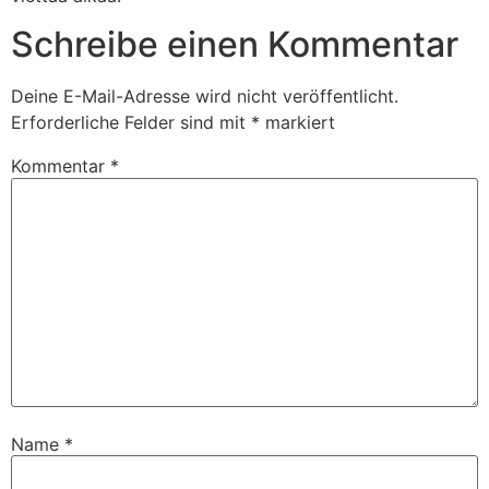
Schreibe einen Kommentar
Deine E-Mail-Adresse wird nicht veröffentlicht.
Erforderliche Felder sind mit
*
markiert
Kommentar
*
Name
*