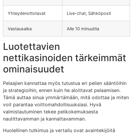
Yhteydenottotavat
Live-chat, Sähköposti
Vastausaika
Alle 10 minuuttia
Luotettavien
nettikasinoiden tärkeimmät
ominaisuudet
Pelaajien kannattaa myös tutustua eri pelien sääntöihin
ja strategioihin, ennen kuin he aloittavat pelaamisen.
Tämä auttaa sinua ymmärtämään, mitä odottaa ja miten
voit parantaa voittomahdollisuuksiasi. Hyvä
valmistautuminen tekee pelikokemuksesta
nautittavamman ja kannattavamman.
Huolellinen tutkimus ja vertailu ovat avaintekijöitä