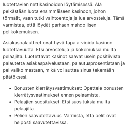
luotettavien nettikasinoiden löytämisessä. Älä
pelkästään luota ensimmäiseen kasinoon, johon
törmäät, vaan tutki vaihtoehtoja ja lue arvosteluja. Tämä
varmistaa, että löydät parhaan mahdollisen
pelikokemuksen.
Asiakaspalautteet ovat hyvä tapa arvioida kasinon
luotettavuutta. Etsi arvosteluja ja kokemuksia muilta
pelaajilta. Luotettavat kasinot saavat usein positiivista
palautetta asiakaspalvelustaan, palautusprosentistaan ja
pelivalikoimastaan, mikä voi auttaa sinua tekemään
päätöksesi.
Bonusten kierrätysvaatimukset: Opettele bonusten
kierrätysvaatimukset ennen pelaamista.
Pelaajien suositukset: Etsi suosituksia muilta
pelaajilta.
Pelien saavutettavuus: Varmista, että pelit ovat
helposti saavutettavissa.