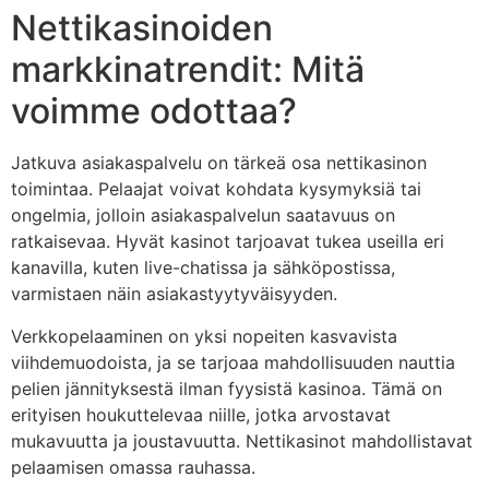
Nettikasinoiden
markkinatrendit: Mitä
voimme odottaa?
Jatkuva asiakaspalvelu on tärkeä osa nettikasinon
toimintaa. Pelaajat voivat kohdata kysymyksiä tai
ongelmia, jolloin asiakaspalvelun saatavuus on
ratkaisevaa. Hyvät kasinot tarjoavat tukea useilla eri
kanavilla, kuten live-chatissa ja sähköpostissa,
varmistaen näin asiakastyytyväisyyden.
Verkkopelaaminen on yksi nopeiten kasvavista
viihdemuodoista, ja se tarjoaa mahdollisuuden nauttia
pelien jännityksestä ilman fyysistä kasinoa. Tämä on
erityisen houkuttelevaa niille, jotka arvostavat
mukavuutta ja joustavuutta. Nettikasinot mahdollistavat
pelaamisen omassa rauhassa.