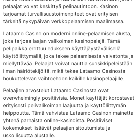
pelaajat voivat keskittyä pelinautintoon. Kasinon
tarjoamat turvallisuustoimenpiteet ovat erityisen
tärkeitä nykypäivän verkkopelaamisen maailmassa.
Lataamo Casino on moderni online-pelaamisen alusta,
joka tarjoaa laajan valikoiman kasinopelejä. Tämä
pelipaikka erottuu edukseen käyttäjäystävällisellä
käyttöliittymällä, joka tekee pelaamisesta vaivatonta ja
miellyttävää. Pelaajat voivat nauttia suosikkipeleistään
ilman häiriötekijöitä, mikä tekee Lataamo Casinosta
houkuttelevan vaihtoehdon kaikille kasinopelaajille.
Pelaajien arvostelut Lataamo Casinosta ovat
overwhelmingly positiivisia. Monet käyttäjät korostavat
erityisesti pelivalikoiman laajuutta ja käyttöliittymän
helppoutta. Tämä vahvistaa Lataamo Casinon mainetta
yhtenä parhaista online-kasinoista. Positiiviset
kokemukset lisäävät pelaajien sitoutumista ja
uskollisuutta alustalle.