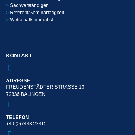
>
Sachverständiger
>
Referent/Seminartätigkeit
>
Wirtschaftsjournalist
KONTAKT
ADRESSE:
FREUDENSTÄDTER STRASSE 13,
72336 BALINGEN
TELEFON
+49 (0)7433 23312