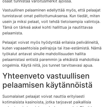
osaat tunnistaa varoitusmerkit ajoissa.
Vastuullinen pelaaminen edellyttää myös, että pelaajat
tunnistavat omat pelitottumuksensa. Kun tiedät, miten
usein ja miksi pelaat, voit tehdä tietoisempia valintoja.
Tämä on tärkeä askel kohti hallittua ja nautittavaa
pelaamista.
Pelaajat voivat myös hyödyntää erilaisia pelivälineitä,
kuten vapaaehtoisia pelirajoja tai itse-estämistä. Nämä
työkalut antavat sinulle mahdollisuuden hallita
pelaamistasi entistä paremmin ja ehkäistä mahdollisia
ongelmia. Käytä niitä, jos tunnet tarvitsevasi apua.
Yhteenveto vastuullisen
pelaamisen käytännöistä
Suomalaiset pelaajat voivat nauttia erityisesti
kotimaisista kasinoista, jotka tarjoavat paikallisia