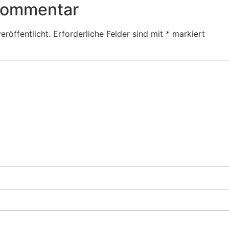
 Kommentar
eröffentlicht.
Erforderliche Felder sind mit
*
markiert