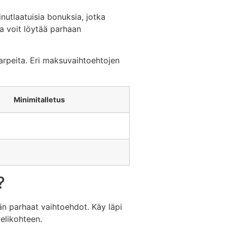
inutlaatuisia bonuksia, jotka
tta voit löytää parhaan
tarpeita. Eri maksuvaihtoehtojen
Minimitalletus
?
än parhaat vaihtoehdot. Käy läpi
pelikohteen.