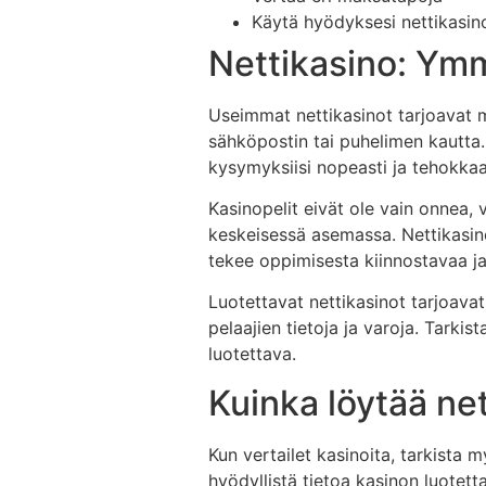
Käytä hyödyksesi nettikasin
Nettikasino: Ymm
Useimmat nettikasinot tarjoavat m
sähköpostin tai puhelimen kautta.
kysymyksiisi nopeasti ja tehokkaa
Kasinopelit eivät ole vain onnea,
keskeisessä asemassa. Nettikasinoi
tekee oppimisesta kiinnostavaa ja
Luotettavat nettikasinot tarjoavat
pelaajien tietoja ja varoja. Tarkis
luotettava.
Kuinka löytää net
Kun vertailet kasinoita, tarkista 
hyödyllistä tietoa kasinon luotett