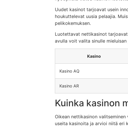
Uudet kasinot tarjoavat usein innov
houkuttelevat uusia pelaajia. Muist
pelikokemuksen.
Luotettavat nettikasinot tarjoavat
avulla voit valita sinulle mieluisan
Kasino
Kasino AQ
Kasino AR
Kuinka kasinon m
Oikean nettikasinon valitseminen 
useita kasinoita ja arvioi niitä er