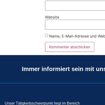
Website
Name, E-Mail-Adresse und Webs
Immer informiert sein mit un
Unser Tätigkeitsschwerpunkt liegt im Bereich