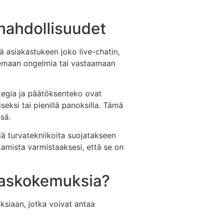
mahdollisuudet
ä asiakastukeen joko live-chatin,
isemaan ongelmia tai vastaamaan
ategia ja päätöksenteko ovat
seksi tai pienillä panoksilla. Tämä
sä.
siä turvatekniikoita suojatakseen
ttamista varmistaaksesi, että se on
iakaskokemuksia?
uksiaan, jotka voivat antaa